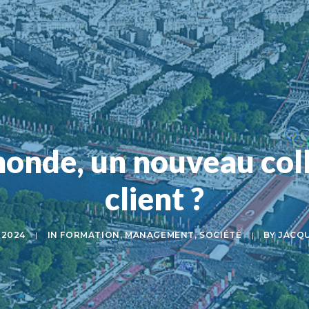
 monde, un nouveau col
client ?
 2024
|
IN
FORMATION
,
MANAGEMENT
,
SOCIÉTÉ
|
BY
JACQU