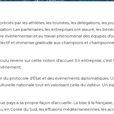
réciés par les athlètes, les touristes, les délégations, les j
sation. Les partenaires, les entreprises ont assuré, les bénév
ire évènementiel et au travail phénoménal des équipes d’orga
ollectif et immense gratitude aux champions et championnes
’ai voulu revenir sur cette notion d’accueil. En entreprise, c’
n évènement.
ction du protocole d’État et des événements diplomatiques. Un
ulturelle nationale tout en valorisant celle du visiteur. Un é
ue pays a sa propre façon d’accueillir. La bise à la française,
 en Corée du Sud, les effusions méditerranéennes, les acc