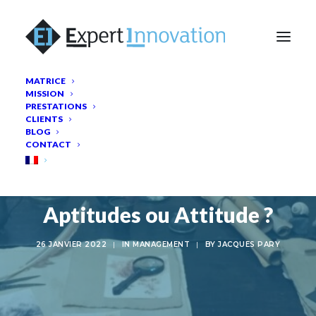
MATRICE
MISSION
PRESTATIONS
CLIENTS
BLOG
CONTACT
Aptitudes ou Attitude ?
26 JANVIER 2022
|
IN
MANAGEMENT
|
BY
JACQUES PARY