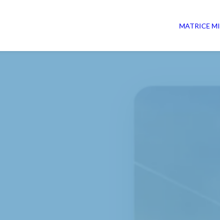
MATRICE
M