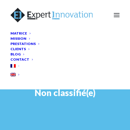
MATRICE
MISSION
PRESTATIONS
CLIENTS
BLOG
CONTACT
Non classifié(e)